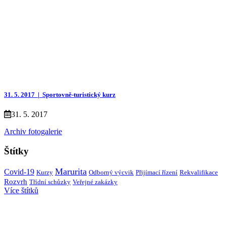
31. 5. 2017 |
Sportovně-turistický kurz
31. 5. 2017
Archiv fotogalerie
Štítky
Marurita
Covid-19
Kurzy
Přijímací řízení
Rekvalifikace
Odborný výcvik
Rozvrh
Třídní schůzky
Veřejné zakázky
Více štítků