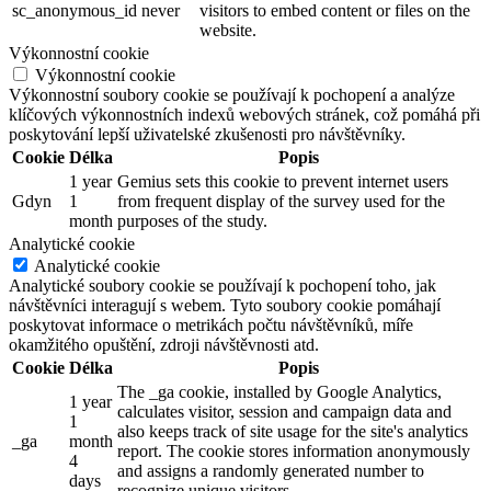
sc_anonymous_id
never
visitors to embed content or files on the
website.
Výkonnostní cookie
Výkonnostní cookie
Výkonnostní soubory cookie se používají k pochopení a analýze
klíčových výkonnostních indexů webových stránek, což pomáhá při
poskytování lepší uživatelské zkušenosti pro návštěvníky.
Cookie
Délka
Popis
1 year
Gemius sets this cookie to prevent internet users
Gdyn
1
from frequent display of the survey used for the
month
purposes of the study.
Analytické cookie
Analytické cookie
Analytické soubory cookie se používají k pochopení toho, jak
návštěvníci interagují s webem. Tyto soubory cookie pomáhají
poskytovat informace o metrikách počtu návštěvníků, míře
okamžitého opuštění, zdroji návštěvnosti atd.
Cookie
Délka
Popis
The _ga cookie, installed by Google Analytics,
1 year
calculates visitor, session and campaign data and
1
also keeps track of site usage for the site's analytics
_ga
month
report. The cookie stores information anonymously
4
and assigns a randomly generated number to
days
recognize unique visitors.