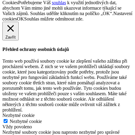
Cookies
Potřebujeme Váš
souhlas
k využití jednotlivých dat,
abychom Vám mimo jiné mohli ukazovat informace týkající se
Vašich zájmů. Souhlas udělíte kliknutím na políčko „OK“.
Nastavení
cookies
OK
Souhlas můžete odmítnout
zde
.
Zavřít
Přehled ochrany osobních údajů
Tento web používá soubory cookie ke zlepšení vašeho zážitku při
procházení webem. Z nich se ve vašem prohlížeči ukládají soubory
cookie, které jsou kategorizovány podle potřeby, protože jsou
nezbytné pro fungování základních funkcí webu. Používáme také
soubory cookie třetích stran, které nám pomáhají analyzovat a
porozumět tomu, jak tento web používáte. Tyto cookies budou
uloženy ve vašem prohlížeči pouze s vaším souhlasem. Máte také
možnost odhlásit se z těchto souborů cookie. Ale odhlášení
některých z těchto souborů cookie může ovlivnit váš zážitek z
prohlížení.
Nezbytné cookie
Nezbytné cookie
Vždy povoleno
Nezbytné soubory cookie jsou naprosto nezbytné pro správné