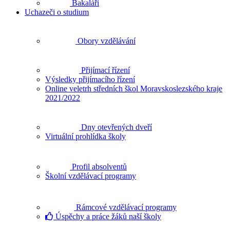
Bakaláři
Uchazeči o studium
Obory vzdělávání
Přijímací řízení
Výsledky přijímacího řízení
Online veletrh středních škol Moravskoslezského kraje
2021/2022
Dny otevřených dveří
Virtuální prohlídka školy
Profil absolventů
Školní vzdělávací programy
Rámcové vzdělávací programy
Úspěchy a práce žáků naší školy