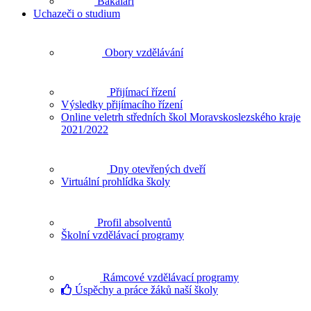
Bakaláři
Uchazeči o studium
Obory vzdělávání
Přijímací řízení
Výsledky přijímacího řízení
Online veletrh středních škol Moravskoslezského kraje
2021/2022
Dny otevřených dveří
Virtuální prohlídka školy
Profil absolventů
Školní vzdělávací programy
Rámcové vzdělávací programy
Úspěchy a práce žáků naší školy