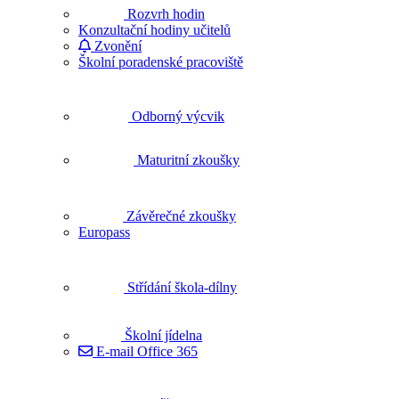
Rozvrh hodin
Konzultační hodiny učitelů
Zvonění
Školní poradenské pracoviště
Odborný výcvik
Maturitní zkoušky
Závěrečné zkoušky
Europass
Střídání škola-dílny
Školní jídelna
E-mail Office 365