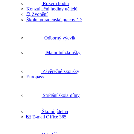
Rozvrh hodin
Konzultační hodiny učitelů
Zvonění
Školní poradenské pracoviště
Odborný výcvik
Maturitní zkoušky
Závěrečné zkoušky
Europass
Střídání škola-dílny
Školní jídelna
E-mail Office 365