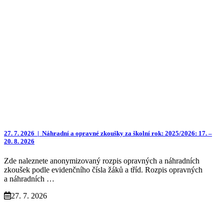
27. 7. 2026 |
Náhradní a opravné zkoušky za školní rok: 2025/2026: 17. –
20. 8. 2026
Zde naleznete anonymizovaný rozpis opravných a náhradních
zkoušek podle evidenčního čísla žáků a tříd. Rozpis opravných
a náhradních …
27. 7. 2026