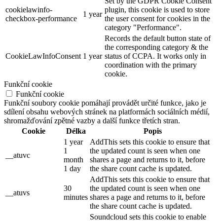
Set by the GDPR Cookie Consent
cookielawinfo-
plugin, this cookie is used to store
1 year
checkbox-performance
the user consent for cookies in the
category "Performance".
Records the default button state of
the corresponding category & the
CookieLawInfoConsent
1 year
status of CCPA. It works only in
coordination with the primary
cookie.
Funkční cookie
Funkční cookie
Funkční soubory cookie pomáhají provádět určité funkce, jako je
sdílení obsahu webových stránek na platformách sociálních médií,
shromažďování zpětné vazby a další funkce třetích stran.
Cookie
Délka
Popis
1 year
AddThis sets this cookie to ensure that
1
the updated count is seen when one
__atuvc
month
shares a page and returns to it, before
1 day
the share count cache is updated.
AddThis sets this cookie to ensure that
30
the updated count is seen when one
__atuvs
minutes
shares a page and returns to it, before
the share count cache is updated.
Soundcloud sets this cookie to enable