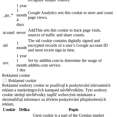
1 year
1
Google Analytics sets this cookie to store and count
_ga_*
month
page views.
4
days
AddThis sets this cookie to track page visits,
at-rand
never
sources of traffic and share counts.
The sid cookie contains digitally signed and
1
sid
encrypted records of a user’s Google account ID
month
and most recent sign-in time.
1 year
1
Set by addthis.com to determine the usage of
uvc
month
addthis.com service.
1 day
Reklamní cookie
Reklamní cookie
Reklamní soubory cookie se používají k poskytování relevantních
reklam a marketingových kampaní návštěvníkům. Tyto soubory
cookie sledují návštěvníky napříč webovými stránkami a
shromažďují informace za účelem poskytování přizpůsobených
reklam.
Cookie
Délka
Popis
Gtest cookie is a part of the Gemius market