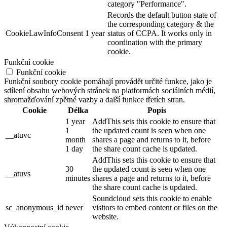
category "Performance".
Records the default button state of
the corresponding category & the
CookieLawInfoConsent
1 year
status of CCPA. It works only in
coordination with the primary
cookie.
Funkční cookie
Funkční cookie
Funkční soubory cookie pomáhají provádět určité funkce, jako je
sdílení obsahu webových stránek na platformách sociálních médií,
shromažďování zpětné vazby a další funkce třetích stran.
Cookie
Délka
Popis
1 year
AddThis sets this cookie to ensure that
1
the updated count is seen when one
__atuvc
month
shares a page and returns to it, before
1 day
the share count cache is updated.
AddThis sets this cookie to ensure that
30
the updated count is seen when one
__atuvs
minutes
shares a page and returns to it, before
the share count cache is updated.
Soundcloud sets this cookie to enable
sc_anonymous_id
never
visitors to embed content or files on the
website.