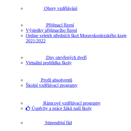
Obory vzdělávání
Přijímací řízení
Výsledky přijímacího řízení
Online veletrh středních škol Moravskoslezského kraje
2021/2022
Dny otevřených dveří
Virtuální prohlídka školy
Profil absolventů
Školní vzdělávací programy
Rámcové vzdělávací programy
Úspěchy a práce žáků naší školy
Stipendijní řád