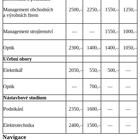
Management obchodních
2500,–
2250,–
1550,–
1250,–
a výrobních firem
Management strojírenství
—
—
1550,–
1000,–
Optik
2300,–
1400,–
1400,–
1050,–
Učební obory
Elektrikář
2050,–
550,–
500,–
—
Optik
—
700,–
—
—
Nástavbové studium
Podnikání
2350,–
1600,–
—
—
Elektrotechnika
2400,–
1500,–
—
—
Navigace