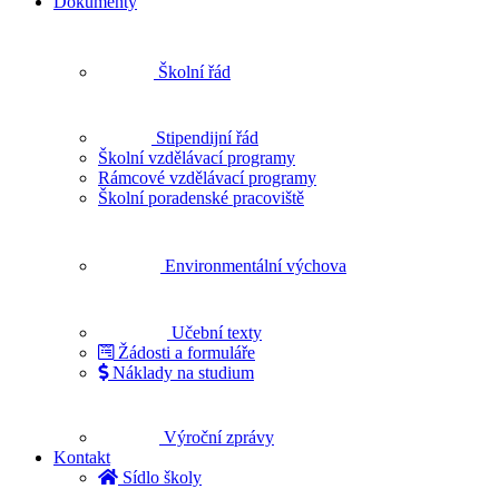
Dokumenty
Školní řád
Stipendijní řád
Školní vzdělávací programy
Rámcové vzdělávací programy
Školní poradenské pracoviště
Environmentální výchova
Učební texty
Žádosti a formuláře
Náklady na studium
Výroční zprávy
Kontakt
Sídlo školy