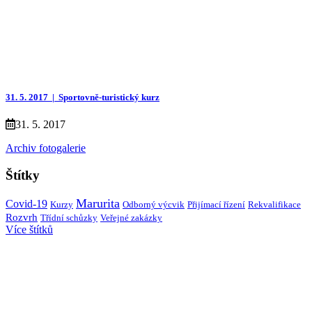
31. 5. 2017 |
Sportovně-turistický kurz
31. 5. 2017
Archiv fotogalerie
Štítky
Marurita
Covid-19
Kurzy
Přijímací řízení
Rekvalifikace
Odborný výcvik
Rozvrh
Třídní schůzky
Veřejné zakázky
Více štítků