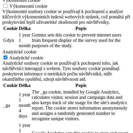
Výkonnostní cookie
Výkonnostní cookie
Výkonnostní soubory cookie se používají k pochopení a analýze
klíčových výkonnostních indexů webových stránek, což pomáhá při
poskytování lepší uživatelské zkušenosti pro návštěvníky.
Cookie
Délka
Popis
1 year
Gemius sets this cookie to prevent internet users
Gdyn
1
from frequent display of the survey used for the
month
purposes of the study.
Analytické cookie
Analytické cookie
Analytické soubory cookie se používají k pochopení toho, jak
návštěvníci interagují s webem. Tyto soubory cookie pomáhají
poskytovat informace o metrikách počtu návštěvníků, míře
okamžitého opuštění, zdroji návštěvnosti atd.
Cookie
Délka
Popis
The _ga cookie, installed by Google Analytics,
1 year
calculates visitor, session and campaign data and
1
also keeps track of site usage for the site's analytics
_ga
month
report. The cookie stores information anonymously
4
and assigns a randomly generated number to
days
recognize unique visitors.
1 year
1