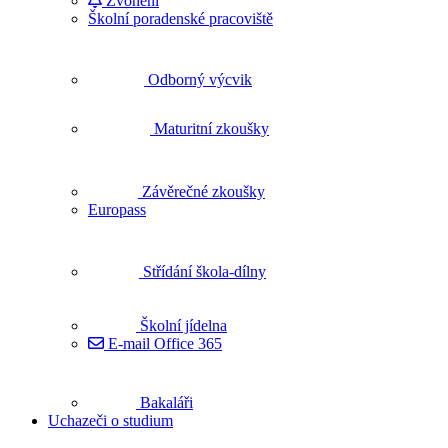
Zvonění
Školní poradenské pracoviště
Odborný výcvik
Maturitní zkoušky
Závěrečné zkoušky
Europass
Střídání škola-dílny
Školní jídelna
E-mail Office 365
Bakaláři
Uchazeči o studium