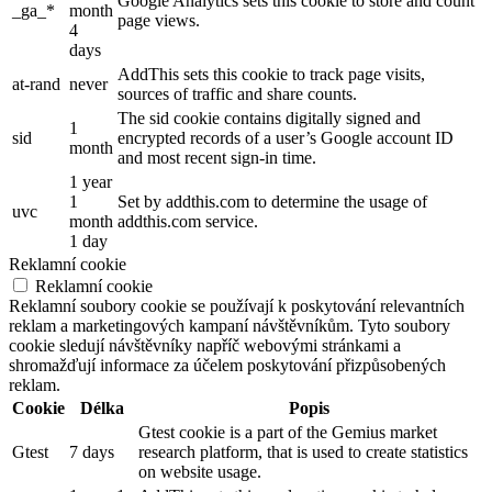
Google Analytics sets this cookie to store and count
_ga_*
month
page views.
4
days
AddThis sets this cookie to track page visits,
at-rand
never
sources of traffic and share counts.
The sid cookie contains digitally signed and
1
sid
encrypted records of a user’s Google account ID
month
and most recent sign-in time.
1 year
1
Set by addthis.com to determine the usage of
uvc
month
addthis.com service.
1 day
Reklamní cookie
Reklamní cookie
Reklamní soubory cookie se používají k poskytování relevantních
reklam a marketingových kampaní návštěvníkům. Tyto soubory
cookie sledují návštěvníky napříč webovými stránkami a
shromažďují informace za účelem poskytování přizpůsobených
reklam.
Cookie
Délka
Popis
Gtest cookie is a part of the Gemius market
Gtest
7 days
research platform, that is used to create statistics
on website usage.