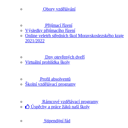
Obory vzdělávání
Přijímací řízení
Výsledky přijímacího řízení
Online veletrh středních škol Moravskoslezského kraje
2021/2022
Dny otevřených dveří
Virtuální prohlídka školy
Profil absolventů
Školní vzdělávací programy
Rámcové vzdělávací programy
Úspěchy a práce žáků naší školy
Stipendijní řád