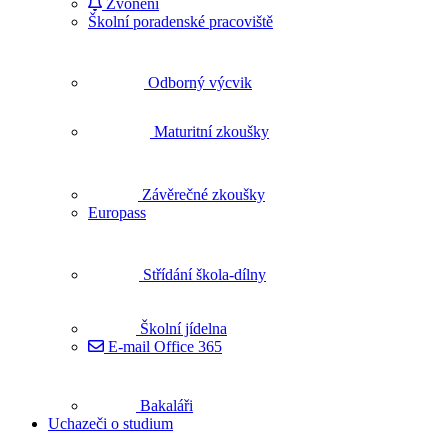
Zvonění
Školní poradenské pracoviště
Odborný výcvik
Maturitní zkoušky
Závěrečné zkoušky
Europass
Střídání škola-dílny
Školní jídelna
E-mail Office 365
Bakaláři
Uchazeči o studium