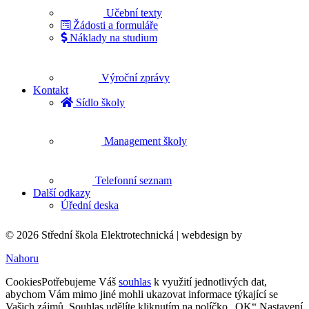
Učební texty
Žádosti a formuláře
Náklady na studium
Výroční zprávy
Kontakt
Sídlo školy
Management školy
Telefonní seznam
Další odkazy
Úřední deska
© 2026 Střední škola Elektrotechnická |
webdesign by
Nahoru
Cookies
Potřebujeme Váš
souhlas
k využití jednotlivých dat,
abychom Vám mimo jiné mohli ukazovat informace týkající se
Vašich zájmů. Souhlas udělíte kliknutím na políčko „OK“.
Nastavení