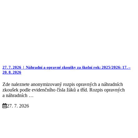
27. 7. 2026 |
Náhradní a opravné zkoušky za školní rok: 2025/2026: 17. –
20. 8. 2026
Zde naleznete anonymizovaný rozpis opravných a náhradních
zkoušek podle evidenčního čísla žáků a tříd. Rozpis opravných
a náhradních …
27. 7. 2026