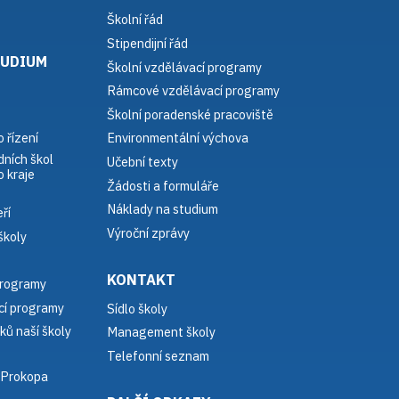
Školní řád
Stipendijní řád
TUDIUM
Školní vzdělávací programy
Rámcové vzdělávací programy
Školní poradenské pracoviště
 řízení
Environmentální výchova
dních škol
Učební texty
 kraje
Žádosti a formuláře
Náklady na studium
ří
Výroční zprávy
školy
KONTAKT
programy
í programy
Sídlo školy
ků naší školy
Management školy
Telefonní seznam
 Prokopa