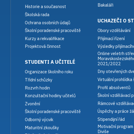
Bakaláři
Historie a současnost
Školská rada
UCHAZEČI O S
Ochrana osobních údajů
Obory vzdělávání
Školní poradenské pracoviště
Přijímací řízení
Kurzy a rekvalifikace
Výsledky přijímacího
Projektová činnost
Online veletrh stře
Moravskoslezského
STUDENTI A UČITELÉ
2021/2022
Dny otevřených dve
Organizace školního roku
Virtuální prohlídka 
Třídní schůzky
Profil absolventů
Rozvrh hodin
Školní vzdělávací 
Konzultační hodiny učitelů
Rámcové vzdělávac
Zvonění
Úspěchy a práce žá
Školní poradenské pracoviště
Stipendijní řád
Odborný výcvik
Motivační program
Maturitní zkoušky
Diviše