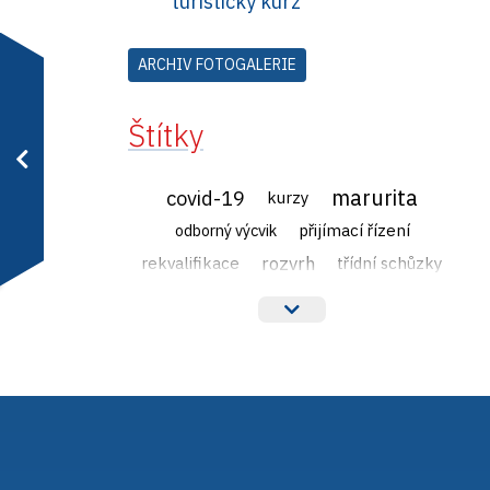
turistický kurz
ARCHIV FOTOGALERIE
Štítky
marurita
covid-19
kurzy
přijímací řízení
odborný výcvik
rozvrh
rekvalifikace
třídní schůzky
veřejné zakázky