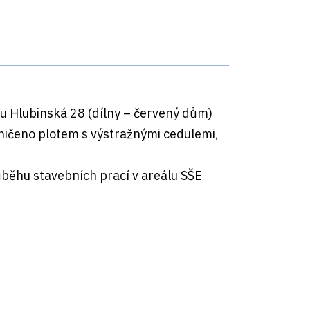
tu Hlubinská 28 (dílny – červený dům)
ničeno plotem s výstražnými cedulemi,
ůběhu stavebních prací v areálu SŠE