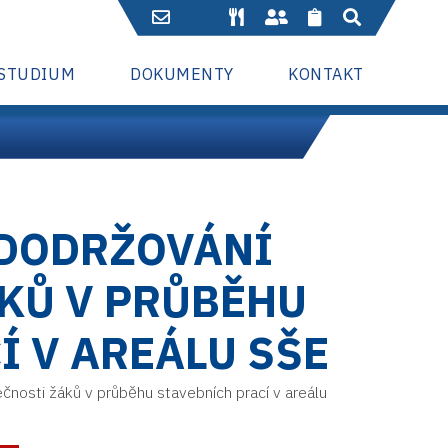
 STUDIUM
DOKUMENTY
KONTAKT
 DODRŽOVÁNÍ
KŮ V PRŮBĚHU
Í V AREÁLU SŠE
čnosti žáků v průběhu stavebních prací v areálu