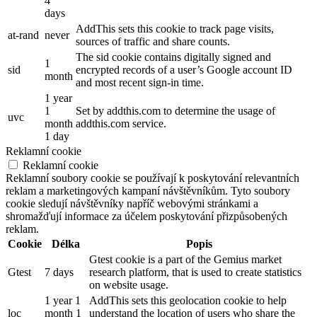
4
days
AddThis sets this cookie to track page visits,
at-rand
never
sources of traffic and share counts.
The sid cookie contains digitally signed and
1
sid
encrypted records of a user’s Google account ID
month
and most recent sign-in time.
1 year
1
Set by addthis.com to determine the usage of
uvc
month
addthis.com service.
1 day
Reklamní cookie
Reklamní cookie
Reklamní soubory cookie se používají k poskytování relevantních
reklam a marketingových kampaní návštěvníkům. Tyto soubory
cookie sledují návštěvníky napříč webovými stránkami a
shromažďují informace za účelem poskytování přizpůsobených
reklam.
Cookie
Délka
Popis
Gtest cookie is a part of the Gemius market
Gtest
7 days
research platform, that is used to create statistics
on website usage.
1 year 1
AddThis sets this geolocation cookie to help
loc
month 1
understand the location of users who share the