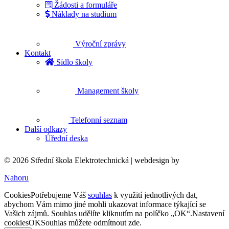
Žádosti a formuláře
Náklady na studium
Výroční zprávy
Kontakt
Sídlo školy
Management školy
Telefonní seznam
Další odkazy
Úřední deska
© 2026 Střední škola Elektrotechnická |
webdesign by
Nahoru
Cookies
Potřebujeme Váš
souhlas
k využití jednotlivých dat,
abychom Vám mimo jiné mohli ukazovat informace týkající se
Vašich zájmů. Souhlas udělíte kliknutím na políčko „OK“.
Nastavení
cookies
OK
Souhlas můžete odmítnout
zde
.