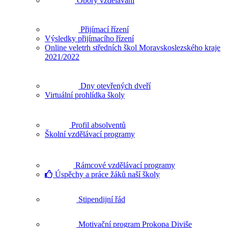
Obory vzdělávání
Přijímací řízení
Výsledky přijímacího řízení
Online veletrh středních škol Moravskoslezského kraje
2021/2022
Dny otevřených dveří
Virtuální prohlídka školy
Profil absolventů
Školní vzdělávací programy
Rámcové vzdělávací programy
Úspěchy a práce žáků naší školy
Stipendijní řád
Motivační program Prokopa Diviše