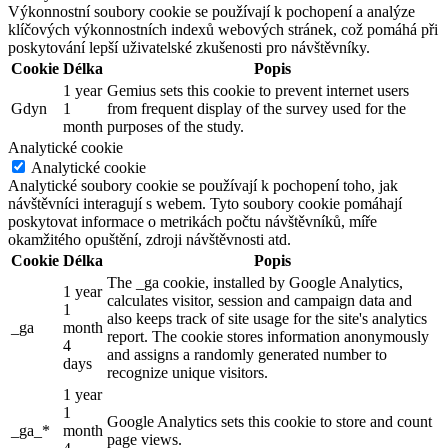
Výkonnostní soubory cookie se používají k pochopení a analýze
klíčových výkonnostních indexů webových stránek, což pomáhá při
poskytování lepší uživatelské zkušenosti pro návštěvníky.
Cookie
Délka
Popis
1 year
Gemius sets this cookie to prevent internet users
Gdyn
1
from frequent display of the survey used for the
month
purposes of the study.
Analytické cookie
Analytické cookie
Analytické soubory cookie se používají k pochopení toho, jak
návštěvníci interagují s webem. Tyto soubory cookie pomáhají
poskytovat informace o metrikách počtu návštěvníků, míře
okamžitého opuštění, zdroji návštěvnosti atd.
Cookie
Délka
Popis
The _ga cookie, installed by Google Analytics,
1 year
calculates visitor, session and campaign data and
1
also keeps track of site usage for the site's analytics
_ga
month
report. The cookie stores information anonymously
4
and assigns a randomly generated number to
days
recognize unique visitors.
1 year
1
Google Analytics sets this cookie to store and count
_ga_*
month
page views.