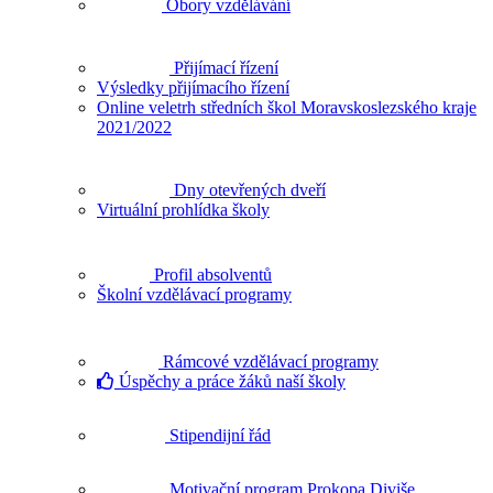
Obory vzdělávání
Přijímací řízení
Výsledky přijímacího řízení
Online veletrh středních škol Moravskoslezského kraje
2021/2022
Dny otevřených dveří
Virtuální prohlídka školy
Profil absolventů
Školní vzdělávací programy
Rámcové vzdělávací programy
Úspěchy a práce žáků naší školy
Stipendijní řád
Motivační program Prokopa Diviše