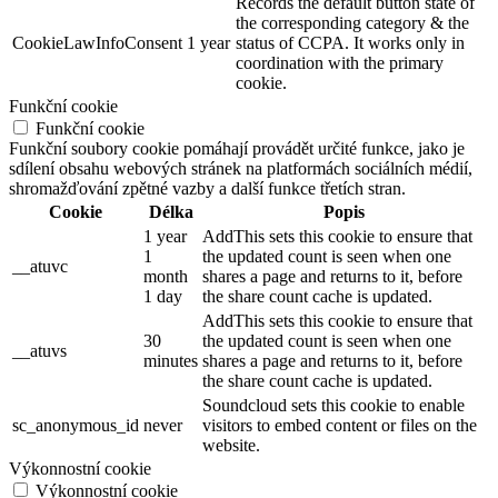
Records the default button state of
the corresponding category & the
CookieLawInfoConsent
1 year
status of CCPA. It works only in
coordination with the primary
cookie.
Funkční cookie
Funkční cookie
Funkční soubory cookie pomáhají provádět určité funkce, jako je
sdílení obsahu webových stránek na platformách sociálních médií,
shromažďování zpětné vazby a další funkce třetích stran.
Cookie
Délka
Popis
1 year
AddThis sets this cookie to ensure that
1
the updated count is seen when one
__atuvc
month
shares a page and returns to it, before
1 day
the share count cache is updated.
AddThis sets this cookie to ensure that
30
the updated count is seen when one
__atuvs
minutes
shares a page and returns to it, before
the share count cache is updated.
Soundcloud sets this cookie to enable
sc_anonymous_id
never
visitors to embed content or files on the
website.
Výkonnostní cookie
Výkonnostní cookie