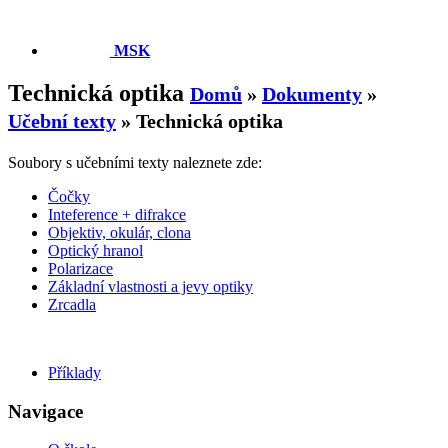
MSK
Technická optika
Domů
»
Dokumenty
»
Učební texty
»
Technická optika
Soubory s učebními texty naleznete zde:
Čočky
Inteference + difrakce
Objektiv, okulár, clona
Optický hranol
Polarizace
Základní vlastnosti a jevy optiky
Zrcadla
Příklady
Navigace