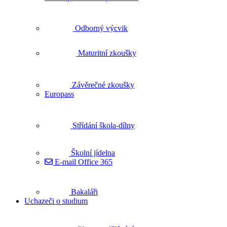
Odborný výcvik
Maturitní zkoušky
Závěrečné zkoušky
Europass
Střídání škola-dílny
Školní jídelna
E-mail Office 365
Bakaláři
Uchazeči o studium