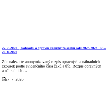
27. 7. 2026 |
Náhradní a opravné zkoušky za školní rok: 2025/2026: 17. –
20. 8. 2026
Zde naleznete anonymizovaný rozpis opravných a náhradních
zkoušek podle evidenčního čísla žáků a tříd. Rozpis opravných
a náhradních …
27. 7. 2026