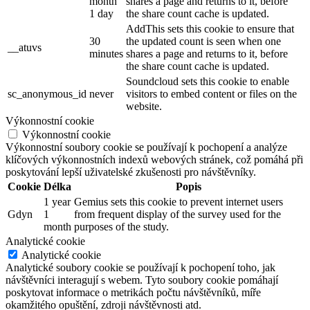
month
shares a page and returns to it, before
1 day
the share count cache is updated.
AddThis sets this cookie to ensure that
30
the updated count is seen when one
__atuvs
minutes
shares a page and returns to it, before
the share count cache is updated.
Soundcloud sets this cookie to enable
sc_anonymous_id
never
visitors to embed content or files on the
website.
Výkonnostní cookie
Výkonnostní cookie
Výkonnostní soubory cookie se používají k pochopení a analýze
klíčových výkonnostních indexů webových stránek, což pomáhá při
poskytování lepší uživatelské zkušenosti pro návštěvníky.
Cookie
Délka
Popis
1 year
Gemius sets this cookie to prevent internet users
Gdyn
1
from frequent display of the survey used for the
month
purposes of the study.
Analytické cookie
Analytické cookie
Analytické soubory cookie se používají k pochopení toho, jak
návštěvníci interagují s webem. Tyto soubory cookie pomáhají
poskytovat informace o metrikách počtu návštěvníků, míře
okamžitého opuštění, zdroji návštěvnosti atd.