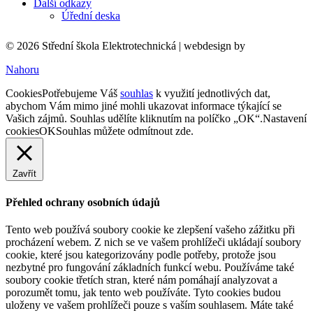
Další odkazy
Úřední deska
© 2026 Střední škola Elektrotechnická |
webdesign by
Nahoru
Cookies
Potřebujeme Váš
souhlas
k využití jednotlivých dat,
abychom Vám mimo jiné mohli ukazovat informace týkající se
Vašich zájmů. Souhlas udělíte kliknutím na políčko „OK“.
Nastavení
cookies
OK
Souhlas můžete odmítnout
zde
.
Zavřít
Přehled ochrany osobních údajů
Tento web používá soubory cookie ke zlepšení vašeho zážitku při
procházení webem. Z nich se ve vašem prohlížeči ukládají soubory
cookie, které jsou kategorizovány podle potřeby, protože jsou
nezbytné pro fungování základních funkcí webu. Používáme také
soubory cookie třetích stran, které nám pomáhají analyzovat a
porozumět tomu, jak tento web používáte. Tyto cookies budou
uloženy ve vašem prohlížeči pouze s vaším souhlasem. Máte také