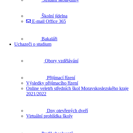
Školní jídelna
E-mail Office 365
Bakaláři
Uchazeči o studium
Obory vzdělávání
Přijímací řízení
Výsledky přijímacího řízení
Online veletrh středních škol Moravskoslezského kraje
2021/2022
Dny otevřených dveří
Virtuální prohlídka školy