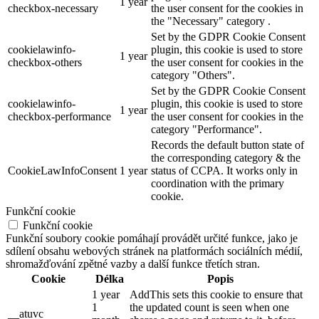
1 year
checkbox-necessary
the user consent for the cookies in
the "Necessary" category .
Set by the GDPR Cookie Consent
cookielawinfo-
plugin, this cookie is used to store
1 year
checkbox-others
the user consent for cookies in the
category "Others".
Set by the GDPR Cookie Consent
cookielawinfo-
plugin, this cookie is used to store
1 year
checkbox-performance
the user consent for cookies in the
category "Performance".
Records the default button state of
the corresponding category & the
CookieLawInfoConsent
1 year
status of CCPA. It works only in
coordination with the primary
cookie.
Funkční cookie
Funkční cookie
Funkční soubory cookie pomáhají provádět určité funkce, jako je
sdílení obsahu webových stránek na platformách sociálních médií,
shromažďování zpětné vazby a další funkce třetích stran.
Cookie
Délka
Popis
1 year
AddThis sets this cookie to ensure that
1
the updated count is seen when one
__atuvc