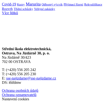
Marurita
Covid-19
Kurzy
Přijímací řízení
Rekvalifikace
Odborný výcvik
Rozvrh
Třídní schůzky
Veřejné zakázky
Více štítků
Střední škola elektrotechnická,
Ostrava, Na Jízdárně 30, p. o.
Na Jízdárně 30/423
702 00 OSTRAVA
T: (+420) 556 205 242
T: (+420) 556 205 230
E:
sse-najizdarne@sse-najizdarne.cz
DS: i6ifdmw
Ochrana osobních údajů
Ochrana oznamovatelů
Nastavení cookies