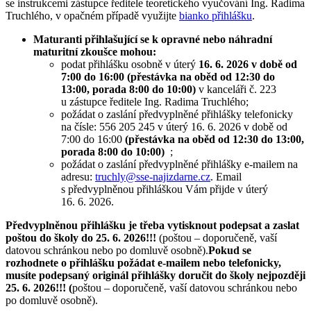
se instrukcemi zástupce ředitele teoretického vyučování Ing. Radima
Truchlého, v opačném případě využijte
bianko přihlášku
.
Maturanti přihlašující se k opravné nebo náhradní
maturitní zkoušce mohou:
podat přihlášku osobně v úterý
16. 6. 2026 v době od
7:00 do 16:00
(přestávka na oběd od 12:30 do
13:00, porada 8:00 do 10:00)
v kanceláři č. 223
u zástupce ředitele Ing. Radima Truchlého;
požádat o zaslání předvyplněné přihlášky telefonicky
na čísle: 556 205 245 v úterý 16. 6. 2026 v době od
7:00 do 16:00
(přestávka na oběd od 12:30 do 13:00,
porada 8:00 do 10:00)
;
požádat o zaslání předvyplněné přihlášky e-mailem na
adresu:
truchly@sse-najizdarne.cz
. Email
s předvyplněnou přihláškou Vám přijde v úterý
16. 6. 2026.
Předvyplněnou přihlášku je třeba vytisknout podepsat a zaslat
poštou do školy do 25. 6. 2026!!!
(poštou – doporučeně, vaší
datovou schránkou nebo po domluvě osobně).
Pokud se
rozhodnete o přihlášku požádat e-mailem nebo telefonicky,
musíte podepsaný originál přihlášky doručit do školy nejpozději
25. 6. 2026
!!! (
poštou – doporučeně, vaší datovou schránkou nebo
po domluvě osobně).