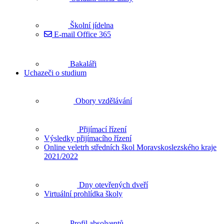
Školní jídelna
E-mail Office 365
Bakaláři
Uchazeči o studium
Obory vzdělávání
Přijímací řízení
Výsledky přijímacího řízení
Online veletrh středních škol Moravskoslezského kraje
2021/2022
Dny otevřených dveří
Virtuální prohlídka školy
Profil absolventů