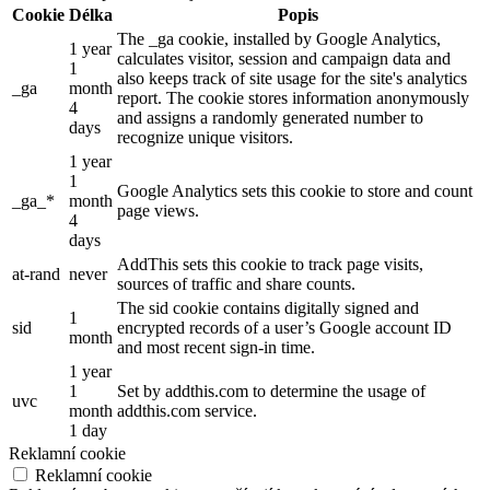
Cookie
Délka
Popis
The _ga cookie, installed by Google Analytics,
1 year
calculates visitor, session and campaign data and
1
also keeps track of site usage for the site's analytics
_ga
month
report. The cookie stores information anonymously
4
and assigns a randomly generated number to
days
recognize unique visitors.
1 year
1
Google Analytics sets this cookie to store and count
_ga_*
month
page views.
4
days
AddThis sets this cookie to track page visits,
at-rand
never
sources of traffic and share counts.
The sid cookie contains digitally signed and
1
sid
encrypted records of a user’s Google account ID
month
and most recent sign-in time.
1 year
1
Set by addthis.com to determine the usage of
uvc
month
addthis.com service.
1 day
Reklamní cookie
Reklamní cookie