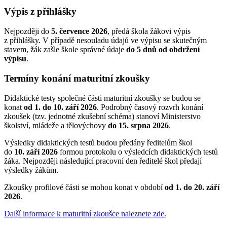
Výpis z přihlášky
Nejpozději do
5. července 2026
, předá škola žákovi výpis
z přihlášky. V případě nesouladu údajů ve výpisu se skutečným
stavem, žák zašle škole správné údaje
do 5 dnů od obdržení
výpisu
.
Termíny konání maturitní zkoušky
Didaktické testy společné části maturitní zkoušky se budou se
konat
od 1. do 10. září 2026
. Podrobný časový rozvrh konání
zkoušek (tzv. jednotné zkušební schéma) stanoví Ministerstvo
školství, mládeže a tělovýchovy
do 15. srpna 2026
.
Výsledky didaktických testů budou předány ředitelům škol
do
10. září 2026
formou protokolu o výsledcích didaktických testů
žáka. Nejpozději následující pracovní den ředitelé škol předají
výsledky žákům.
Zkoušky profilové části se mohou konat v období
od 1. do 20. září
2026
.
Další informace k maturitní zkoušce naleznete zde.