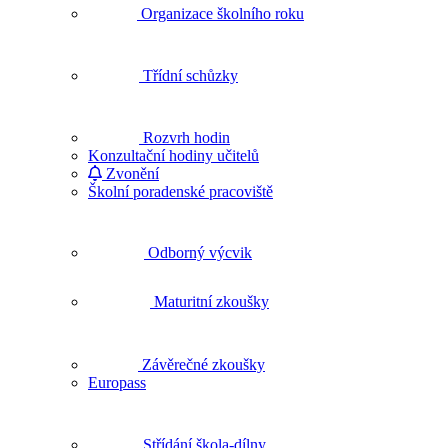
Organizace školního roku
Třídní schůzky
Rozvrh hodin
Konzultační hodiny učitelů
Zvonění
Školní poradenské pracoviště
Odborný výcvik
Maturitní zkoušky
Závěrečné zkoušky
Europass
Střídání škola-dílny