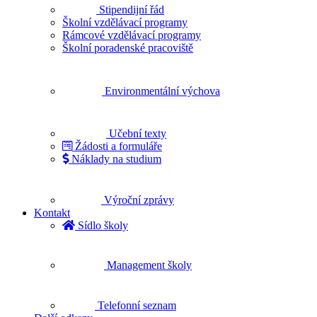
Stipendijní řád
Školní vzdělávací programy
Rámcové vzdělávací programy
Školní poradenské pracoviště
Environmentální výchova
Učební texty
Žádosti a formuláře
Náklady na studium
Výroční zprávy
Kontakt
Sídlo školy
Management školy
Telefonní seznam