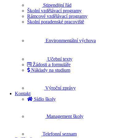
Stipendijní řád
Školní vzdělávací programy
Rámcové vzdělávací programy
Školní poradenské pracoviště
Environmentální výchova
Učební texty
Žádosti a formuláře
Náklady na studium
Výroční zprávy
Kontakt
Sídlo školy
Management školy
Telefonní seznam