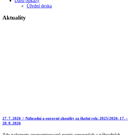
Další odkazy
Úřední deska
Aktuality
27. 7. 2026 |
Náhradní a opravné zkoušky za školní rok: 2025/2026: 17. –
20. 8. 2026
Zde naleznete anonymizovaný rozpis opravných a náhradních