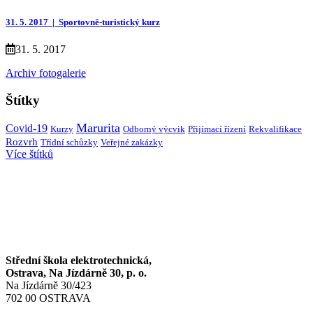
31. 5. 2017 |
Sportovně-turistický kurz
31. 5. 2017
Archiv fotogalerie
Štítky
Marurita
Covid-19
Kurzy
Přijímací řízení
Rekvalifikace
Odborný výcvik
Rozvrh
Třídní schůzky
Veřejné zakázky
Více štítků
Střední škola elektrotechnická,
Ostrava, Na Jízdárně 30, p. o.
Na Jízdárně 30/423
702 00 OSTRAVA