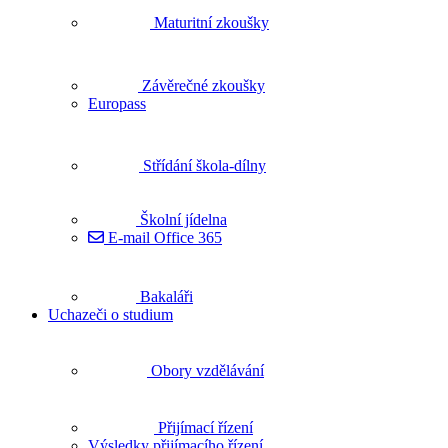
Maturitní zkoušky
Závěrečné zkoušky
Europass
Střídání škola-dílny
Školní jídelna
E-mail Office 365
Bakaláři
Uchazeči o studium
Obory vzdělávání
Přijímací řízení
Výsledky přijímacího řízení