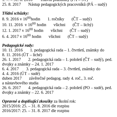
25. 8. 2017 Nástup pedagogických pracovníků (PÁ – sudý)
Třídní schůzky:
00
8. 9. 2016 v 16
hodin 1. ročníky (ČT – sudý)
00
10. 11. 2016 v 16
hodin všichni (ČT – lichý)
00
12. 1. 2017 v 16
hodin všichni (ČT – sudý)
00
6. 4. 2017 v 16
hodin všichni (ČT – sudý)
Pedagogické rady:
10. 11. 2016 1. pedagogická rada – 1. čtvrtletí, známky do
8. 11. 2016 (ÚT – liché)
26. 1. 2017 2. pedagogická rada – 1. pololetí (ČT – sudý), ped.
dvojky a známky – 24. 1. 2017
6. 4. 2017 3. pedagogická rada – 3. čtvrtletí, známky do
4. 4. 2016 (ÚT – sudé)
duben 2017 závěrečné pedagog. rady 4. roč., 3. roč.
a nástavbového studia
26. 6. 2017 4. pedagogická rada – 2. pololetí (PO – sudé), ped.
dvojky a známky – 22. 6. 2017
Opravné a doplňující zkoušky
za školní rok:
2015/2016: 25. – 31. 8. 2016 dle rozpisu
2016/2017: 25. – 31. 8. 2017 dle rozpisu