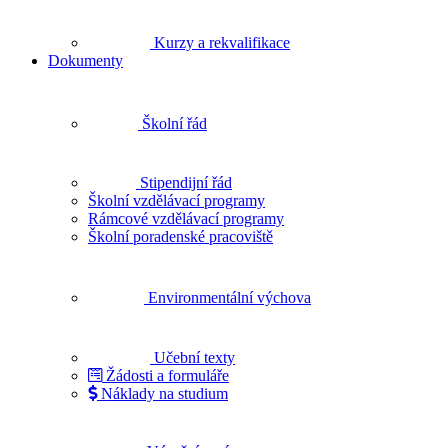
Kurzy a rekvalifikace
Dokumenty
Školní řád
Stipendijní řád
Školní vzdělávací programy
Rámcové vzdělávací programy
Školní poradenské pracoviště
Environmentální výchova
Učební texty
Žádosti a formuláře
Náklady na studium