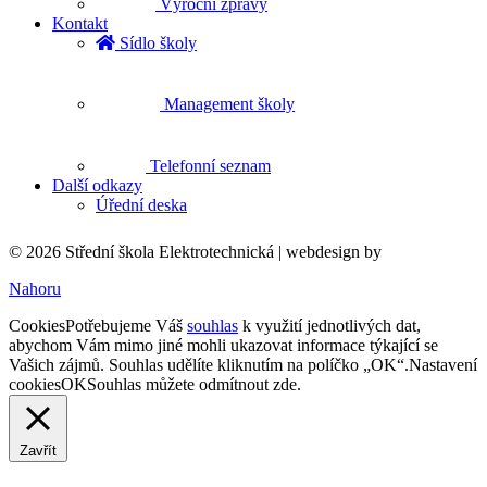
Výroční zprávy
Kontakt
Sídlo školy
Management školy
Telefonní seznam
Další odkazy
Úřední deska
© 2026 Střední škola Elektrotechnická |
webdesign by
Nahoru
Cookies
Potřebujeme Váš
souhlas
k využití jednotlivých dat,
abychom Vám mimo jiné mohli ukazovat informace týkající se
Vašich zájmů. Souhlas udělíte kliknutím na políčko „OK“.
Nastavení
cookies
OK
Souhlas můžete odmítnout
zde
.
Zavřít