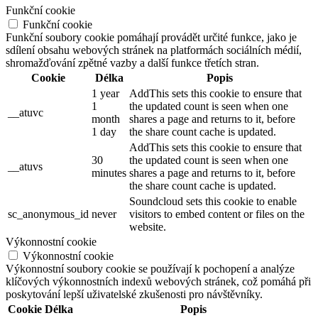
Funkční cookie
Funkční cookie
Funkční soubory cookie pomáhají provádět určité funkce, jako je
sdílení obsahu webových stránek na platformách sociálních médií,
shromažďování zpětné vazby a další funkce třetích stran.
Cookie
Délka
Popis
1 year
AddThis sets this cookie to ensure that
1
the updated count is seen when one
__atuvc
month
shares a page and returns to it, before
1 day
the share count cache is updated.
AddThis sets this cookie to ensure that
30
the updated count is seen when one
__atuvs
minutes
shares a page and returns to it, before
the share count cache is updated.
Soundcloud sets this cookie to enable
sc_anonymous_id
never
visitors to embed content or files on the
website.
Výkonnostní cookie
Výkonnostní cookie
Výkonnostní soubory cookie se používají k pochopení a analýze
klíčových výkonnostních indexů webových stránek, což pomáhá při
poskytování lepší uživatelské zkušenosti pro návštěvníky.
Cookie
Délka
Popis