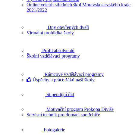
Online veletrh středních škol Moravskoslezského kraje
2021/2022
Dny otevřených dveří
Virtuální prohlídka školy
Profil absolventů
Školní vzdělávací programy
Rámcové vzdělávací programy
Úspěchy a práce žáků naší školy
Stipendijní řád
Motivační program Prokopa Diviše
Servisní technik pro domácí spotřebiče
Fotogalerie