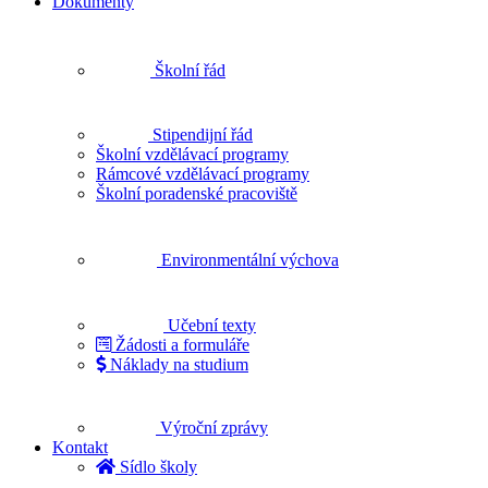
Dokumenty
Školní řád
Stipendijní řád
Školní vzdělávací programy
Rámcové vzdělávací programy
Školní poradenské pracoviště
Environmentální výchova
Učební texty
Žádosti a formuláře
Náklady na studium
Výroční zprávy
Kontakt
Sídlo školy