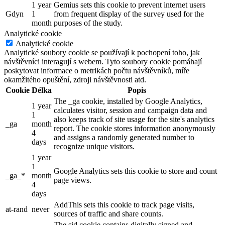
1 year
Gemius sets this cookie to prevent internet users
Gdyn
1
from frequent display of the survey used for the
month
purposes of the study.
Analytické cookie
Analytické cookie
Analytické soubory cookie se používají k pochopení toho, jak
návštěvníci interagují s webem. Tyto soubory cookie pomáhají
poskytovat informace o metrikách počtu návštěvníků, míře
okamžitého opuštění, zdroji návštěvnosti atd.
Cookie
Délka
Popis
The _ga cookie, installed by Google Analytics,
1 year
calculates visitor, session and campaign data and
1
also keeps track of site usage for the site's analytics
_ga
month
report. The cookie stores information anonymously
4
and assigns a randomly generated number to
days
recognize unique visitors.
1 year
1
Google Analytics sets this cookie to store and count
_ga_*
month
page views.
4
days
AddThis sets this cookie to track page visits,
at-rand
never
sources of traffic and share counts.
The sid cookie contains digitally signed and