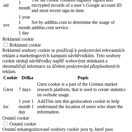
1
sid
encrypted records of a user’s Google account ID
month
and most recent sign-in time.
1 year
1
Set by addthis.com to determine the usage of
uvc
month
addthis.com service.
1 day
Reklamní cookie
Reklamní cookie
Reklamní soubory cookie se používají k poskytování relevantních
reklam a marketingových kampaní návštěvníkům. Tyto soubory
cookie sledují návštěvníky napříč webovými stránkami a
shromažďují informace za účelem poskytování přizpůsobených
reklam.
Cookie
Délka
Popis
Gtest cookie is a part of the Gemius market
Gtest
7 days
research platform, that is used to create statistics
on website usage.
1 year 1
AddThis sets this geolocation cookie to help
loc
month 1
understand the location of users who share the
day
information.
Ostatní cookie
Ostatní cookie
Ostatní nekategorizované soubory cookie jsou ty, které jsou