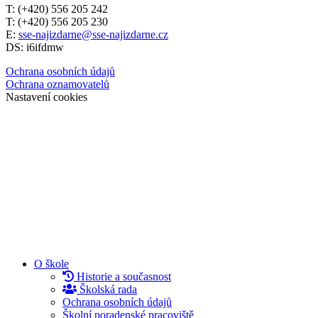
T: (+420) 556 205 242
T: (+420) 556 205 230
E:
sse-najizdarne@sse-najizdarne.cz
DS: i6ifdmw
Ochrana osobních údajů
Ochrana oznamovatelů
Nastavení cookies
O škole
Historie a současnost
Školská rada
Ochrana osobních údajů
Školní poradenské pracoviště