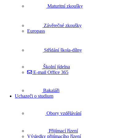
Maturitní zkoušky
Závěrečné zkoušky
Europass
Střídání škola-dílny
Školní jídelna
E-mail Office 365
Bakaláři
Uchazeči o studium
Obory vzdělávání
Přijímací řízení
Výsledky přijímacího řízení