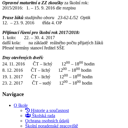
Opravné maturitní a ZZ zkoušky
za školní rok:
2015/2016: 1. – 15. 9. 2016 dle rozpisu
Praxe žáků
studijního oboru 23-62-L/52 Optik
12. – 23. 9. 2016 třída 4. OP
Přijímací řízení pro školní rok 2017/2018:
1. kolo: 22. – 30. 4. 2017
další kola: na základě reálného počtu přijatých žáků
Přesné termíny stanoví ředitel SŠE
Dny otevřených dveří:
00
00
24. 11. 2016 ČT – lichý 12
– 18
hodin
00
00
8. 12. 2016 ČT – lichý 12
– 18
hodin
00
00
19. 1. 2017 ČT – lichý 12
– 18
hodin
00
00
23. 2. 2017 ČT – sudý 12
– 18
hodin
Navigace
O škole
Historie a současnost
Školská rada
Ochrana osobních údajů
Školní poradenské pracoviště