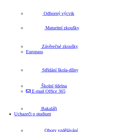
Odborný výcvik
Maturitní zkoušky
Závěrečné zkoušky
Europass
Střídání škola-dílny
Školní jídelna
E-mail Office 365
Bakaláři
Uchazeči o studium
Obory vzdělávání