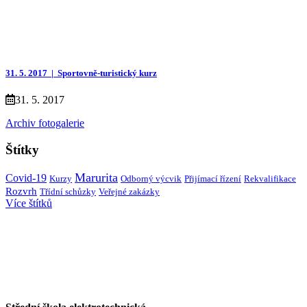
31. 5. 2017 |
Sportovně-turistický kurz
31. 5. 2017
Archiv fotogalerie
Štítky
Marurita
Covid-19
Kurzy
Přijímací řízení
Rekvalifikace
Odborný výcvik
Rozvrh
Třídní schůzky
Veřejné zakázky
Více štítků