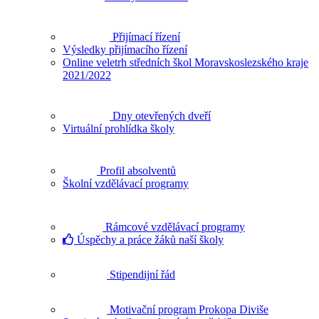
Přijímací řízení
Výsledky přijímacího řízení
Online veletrh středních škol Moravskoslezského kraje
2021/2022
Dny otevřených dveří
Virtuální prohlídka školy
Profil absolventů
Školní vzdělávací programy
Rámcové vzdělávací programy
Úspěchy a práce žáků naší školy
Stipendijní řád
Motivační program Prokopa Diviše