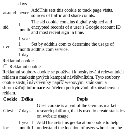
days
AddThis sets this cookie to track page visits,
at-rand
never
sources of traffic and share counts.
The sid cookie contains digitally signed and
1
sid
encrypted records of a user’s Google account ID
month
and most recent sign-in time.
1 year
1
Set by addthis.com to determine the usage of
uvc
month
addthis.com service.
1 day
Reklamní cookie
Reklamní cookie
Reklamní soubory cookie se používají k poskytování relevantních
reklam a marketingových kampaní návštěvníkům. Tyto soubory
cookie sledují návštěvníky napříč webovými stránkami a
shromažďují informace za účelem poskytování přizpůsobených
reklam.
Cookie
Délka
Popis
Gtest cookie is a part of the Gemius market
Gtest
7 days
research platform, that is used to create statistics
on website usage.
1 year 1
AddThis sets this geolocation cookie to help
loc
month 1
understand the location of users who share the