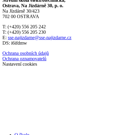
Střední škola elektrotechnická,
Ostrava, Na Jízdárně 30, p. o.
Na Jízdárně 30/423
702 00 OSTRAVA
T: (+420) 556 205 242
T: (+420) 556 205 230
E:
sse-najizdarne@sse-najizdarne.cz
DS: i6ifdmw
Ochrana osobních údajů
Ochrana oznamovatelů
Nastavení cookies
O škole