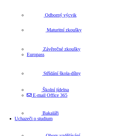
Odborný výcvik
Maturitní zkoušky
Závěrečné zkoušky
Europass
Střídání škola-dílny
Školní jídelna
E-mail Office 365
Bakaláři
Uchazeči o studium
Obory vzdělávání