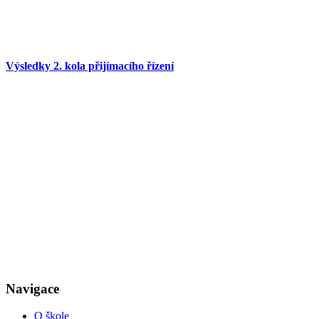
Výsledky 2. kola přijímacího řízení
Navigace
O škole