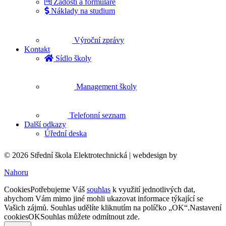
Žádosti a formuláře
Náklady na studium
Výroční zprávy
Kontakt
Sídlo školy
Management školy
Telefonní seznam
Další odkazy
Úřední deska
© 2026 Střední škola Elektrotechnická |
webdesign by
Nahoru
Cookies
Potřebujeme Váš
souhlas
k využití jednotlivých dat,
abychom Vám mimo jiné mohli ukazovat informace týkající se
Vašich zájmů. Souhlas udělíte kliknutím na políčko „OK“.
Nastavení
cookies
OK
Souhlas můžete odmítnout
zde
.