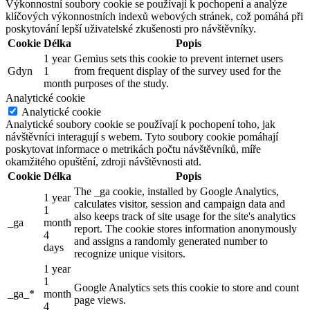
Výkonnostní soubory cookie se používají k pochopení a analýze
klíčových výkonnostních indexů webových stránek, což pomáhá při
poskytování lepší uživatelské zkušenosti pro návštěvníky.
Cookie
Délka
Popis
1 year
Gemius sets this cookie to prevent internet users
Gdyn
1
from frequent display of the survey used for the
month
purposes of the study.
Analytické cookie
Analytické cookie
Analytické soubory cookie se používají k pochopení toho, jak
návštěvníci interagují s webem. Tyto soubory cookie pomáhají
poskytovat informace o metrikách počtu návštěvníků, míře
okamžitého opuštění, zdroji návštěvnosti atd.
Cookie
Délka
Popis
The _ga cookie, installed by Google Analytics,
1 year
calculates visitor, session and campaign data and
1
also keeps track of site usage for the site's analytics
_ga
month
report. The cookie stores information anonymously
4
and assigns a randomly generated number to
days
recognize unique visitors.
1 year
1
Google Analytics sets this cookie to store and count
_ga_*
month
page views.
4