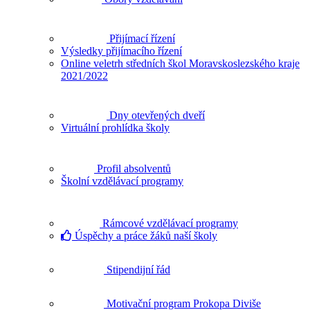
Přijímací řízení
Výsledky přijímacího řízení
Online veletrh středních škol Moravskoslezského kraje
2021/2022
Dny otevřených dveří
Virtuální prohlídka školy
Profil absolventů
Školní vzdělávací programy
Rámcové vzdělávací programy
Úspěchy a práce žáků naší školy
Stipendijní řád
Motivační program Prokopa Diviše