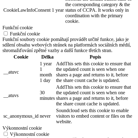
the corresponding category & the
CookieLawInfoConsent
1 year
status of CCPA. It works only in
coordination with the primary
cookie.
Funkční cookie
Funkční cookie
Funkční soubory cookie pomáhají provádět určité funkce, jako je
sdílení obsahu webových stránek na platformách sociálních médií,
shromažďování zpětné vazby a další funkce třetích stran.
Cookie
Délka
Popis
1 year
AddThis sets this cookie to ensure that
1
the updated count is seen when one
__atuvc
month
shares a page and returns to it, before
1 day
the share count cache is updated.
AddThis sets this cookie to ensure that
30
the updated count is seen when one
__atuvs
minutes
shares a page and returns to it, before
the share count cache is updated.
Soundcloud sets this cookie to enable
sc_anonymous_id
never
visitors to embed content or files on the
website.
Výkonnostní cookie
Výkonnostní cookie