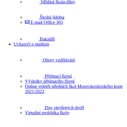
Střídání škola-dílny
Školní jídelna
E-mail Office 365
Bakaláři
Uchazeči o studium
Obory vzdělávání
Přijímací řízení
Výsledky přijímacího řízení
Online veletrh středních škol Moravskoslezského kraje
2021/2022
Dny otevřených dveří
Virtuální prohlídka školy