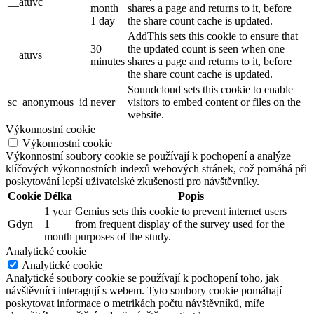
__atuvc
month
shares a page and returns to it, before
1 day
the share count cache is updated.
AddThis sets this cookie to ensure that
30
the updated count is seen when one
__atuvs
minutes
shares a page and returns to it, before
the share count cache is updated.
Soundcloud sets this cookie to enable
sc_anonymous_id
never
visitors to embed content or files on the
website.
Výkonnostní cookie
Výkonnostní cookie
Výkonnostní soubory cookie se používají k pochopení a analýze
klíčových výkonnostních indexů webových stránek, což pomáhá při
poskytování lepší uživatelské zkušenosti pro návštěvníky.
Cookie
Délka
Popis
1 year
Gemius sets this cookie to prevent internet users
Gdyn
1
from frequent display of the survey used for the
month
purposes of the study.
Analytické cookie
Analytické cookie
Analytické soubory cookie se používají k pochopení toho, jak
návštěvníci interagují s webem. Tyto soubory cookie pomáhají
poskytovat informace o metrikách počtu návštěvníků, míře