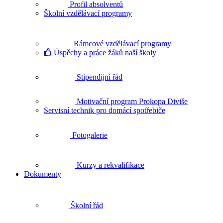
Profil absolventů
Školní vzdělávací programy
Rámcové vzdělávací programy
Úspěchy a práce žáků naší školy
Stipendijní řád
Motivační program Prokopa Diviše
Servisní technik pro domácí spotřebiče
Fotogalerie
Kurzy a rekvalifikace
Dokumenty
Školní řád