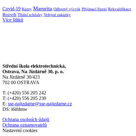
Marurita
Covid-19
Kurzy
Přijímací řízení
Rekvalifikace
Odborný výcvik
Rozvrh
Třídní schůzky
Veřejné zakázky
Více štítků
Střední škola elektrotechnická,
Ostrava, Na Jízdárně 30, p. o.
Na Jízdárně 30/423
702 00 OSTRAVA
T: (+420) 556 205 242
T: (+420) 556 205 230
E:
sse-najizdarne@sse-najizdarne.cz
DS: i6ifdmw
Ochrana osobních údajů
Ochrana oznamovatelů
Nastavení cookies