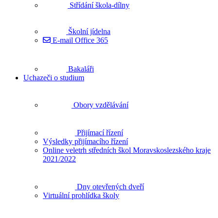
Střídání škola-dílny
Školní jídelna
E-mail Office 365
Bakaláři
Uchazeči o studium
Obory vzdělávání
Přijímací řízení
Výsledky přijímacího řízení
Online veletrh středních škol Moravskoslezského kraje
2021/2022
Dny otevřených dveří
Virtuální prohlídka školy