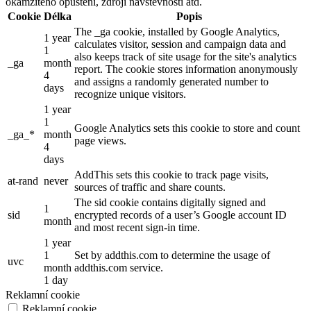
okamžitého opuštění, zdroji návštěvnosti atd.
Cookie
Délka
Popis
The _ga cookie, installed by Google Analytics,
1 year
calculates visitor, session and campaign data and
1
also keeps track of site usage for the site's analytics
_ga
month
report. The cookie stores information anonymously
4
and assigns a randomly generated number to
days
recognize unique visitors.
1 year
1
Google Analytics sets this cookie to store and count
_ga_*
month
page views.
4
days
AddThis sets this cookie to track page visits,
at-rand
never
sources of traffic and share counts.
The sid cookie contains digitally signed and
1
sid
encrypted records of a user’s Google account ID
month
and most recent sign-in time.
1 year
1
Set by addthis.com to determine the usage of
uvc
month
addthis.com service.
1 day
Reklamní cookie
Reklamní cookie