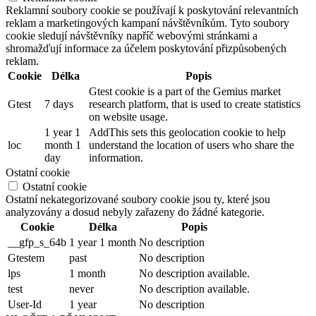
Reklamní soubory cookie se používají k poskytování relevantních
reklam a marketingových kampaní návštěvníkům. Tyto soubory
cookie sledují návštěvníky napříč webovými stránkami a
shromažďují informace za účelem poskytování přizpůsobených
reklam.
Cookie
Délka
Popis
Gtest cookie is a part of the Gemius market
Gtest
7 days
research platform, that is used to create statistics
on website usage.
1 year 1
AddThis sets this geolocation cookie to help
loc
month 1
understand the location of users who share the
day
information.
Ostatní cookie
Ostatní cookie
Ostatní nekategorizované soubory cookie jsou ty, které jsou
analyzovány a dosud nebyly zařazeny do žádné kategorie.
Cookie
Délka
Popis
__gfp_s_64b
1 year 1 month
No description
Gtestem
past
No description
lps
1 month
No description available.
test
never
No description available.
User-Id
1 year
No description