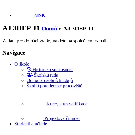
MSK
AJ 3DEP J1
Domů
»
AJ 3DEP J1
Zadání pro domácí výuky najdete na společném e-mailu
Navigace
O škole
Historie a současnost
Školská rada
Ochrana osobních údajů
Školní poradenské pracoviště
Kurzy a rekvalifikace
Projektová činnost
Studenti a učitelé