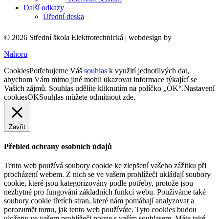
Další odkazy
Úřední deska
© 2026 Střední škola Elektrotechnická |
webdesign by
Nahoru
Cookies
Potřebujeme Váš
souhlas
k využití jednotlivých dat,
abychom Vám mimo jiné mohli ukazovat informace týkající se
Vašich zájmů. Souhlas udělíte kliknutím na políčko „OK“.
Nastavení
cookies
OK
Souhlas můžete odmítnout
zde
.
Zavřít
Přehled ochrany osobních údajů
Tento web používá soubory cookie ke zlepšení vašeho zážitku při
procházení webem. Z nich se ve vašem prohlížeči ukládají soubory
cookie, které jsou kategorizovány podle potřeby, protože jsou
nezbytné pro fungování základních funkcí webu. Používáme také
soubory cookie třetích stran, které nám pomáhají analyzovat a
porozumět tomu, jak tento web používáte. Tyto cookies budou
uloženy ve vašem prohlížeči pouze s vaším souhlasem. Máte také