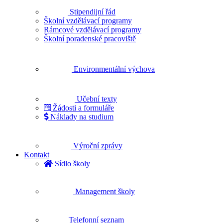
Stipendijní řád
Školní vzdělávací programy
Rámcové vzdělávací programy
Školní poradenské pracoviště
Environmentální výchova
Učební texty
Žádosti a formuláře
Náklady na studium
Výroční zprávy
Kontakt
Sídlo školy
Management školy
Telefonní seznam