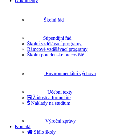
Dokumenty
Školní řád
Stipendijní řád
Školní vzdělávací programy
Rámcové vzdělávací programy
Školní poradenské pracoviště
Environmentální výchova
Učební texty
Žádosti a formuláře
Náklady na studium
Výroční zprávy
Kontakt
Sídlo školy