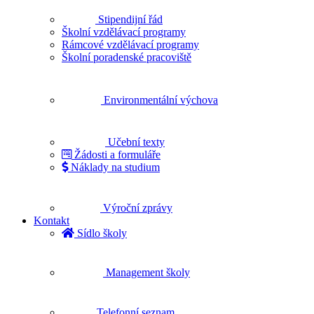
Stipendijní řád
Školní vzdělávací programy
Rámcové vzdělávací programy
Školní poradenské pracoviště
Environmentální výchova
Učební texty
Žádosti a formuláře
Náklady na studium
Výroční zprávy
Kontakt
Sídlo školy
Management školy
Telefonní seznam