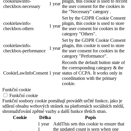
cookielawinfo-
plugin, this cookie is used to record
1 year
checkbox-necessary
the user consent for the cookies in
the "Necessary" category .
Set by the GDPR Cookie Consent
cookielawinfo-
plugin, this cookie is used to store
1 year
checkbox-others
the user consent for cookies in the
category "Others".
Set by the GDPR Cookie Consent
cookielawinfo-
plugin, this cookie is used to store
1 year
checkbox-performance
the user consent for cookies in the
category "Performance".
Records the default button state of
the corresponding category & the
CookieLawInfoConsent
1 year
status of CCPA. It works only in
coordination with the primary
cookie.
Funkční cookie
Funkční cookie
Funkční soubory cookie pomáhají provádět určité funkce, jako je
sdílení obsahu webových stránek na platformách sociálních médií,
shromažďování zpětné vazby a další funkce třetích stran.
Cookie
Délka
Popis
1 year
AddThis sets this cookie to ensure that
1
the updated count is seen when one