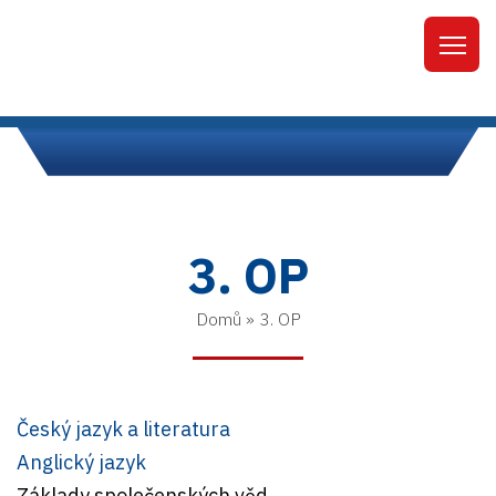
3. OP
Domů
»
3. OP
Český jazyk a literatura
Anglický jazyk
Základy společenských věd