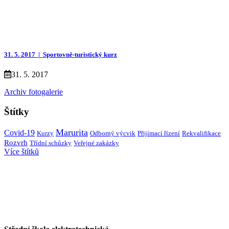
31. 5. 2017 |
Sportovně-turistický kurz
31. 5. 2017
Archiv fotogalerie
Štítky
Marurita
Covid-19
Kurzy
Přijímací řízení
Rekvalifikace
Odborný výcvik
Rozvrh
Třídní schůzky
Veřejné zakázky
Více štítků