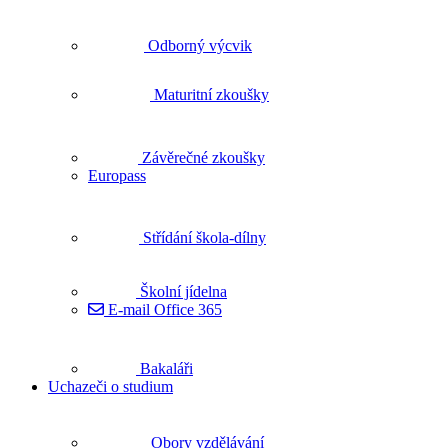
Odborný výcvik
Maturitní zkoušky
Závěrečné zkoušky
Europass
Střídání škola-dílny
Školní jídelna
E-mail Office 365
Bakaláři
Uchazeči o studium
Obory vzdělávání