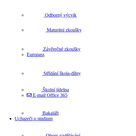
Odborný výcvik
Maturitní zkoušky
Závěrečné zkoušky
Europass
Střídání škola-dílny
Školní jídelna
E-mail Office 365
Bakaláři
Uchazeči o studium
Obory vzdělávání