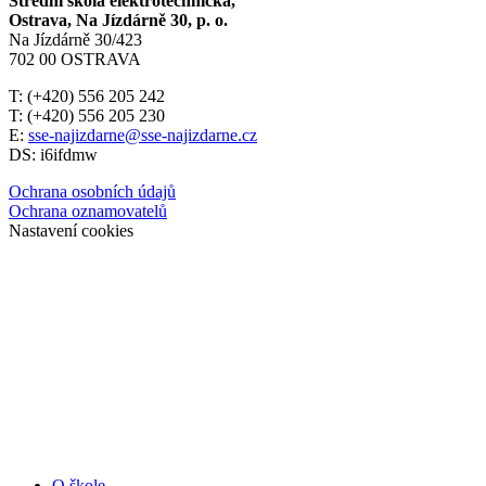
Střední škola elektrotechnická,
Ostrava, Na Jízdárně 30, p. o.
Na Jízdárně 30/423
702 00 OSTRAVA
T: (+420) 556 205 242
T: (+420) 556 205 230
E:
sse-najizdarne@sse-najizdarne.cz
DS: i6ifdmw
Ochrana osobních údajů
Ochrana oznamovatelů
Nastavení cookies
O škole