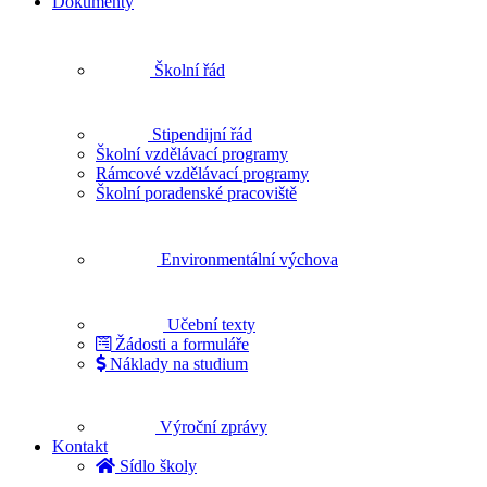
Dokumenty
Školní řád
Stipendijní řád
Školní vzdělávací programy
Rámcové vzdělávací programy
Školní poradenské pracoviště
Environmentální výchova
Učební texty
Žádosti a formuláře
Náklady na studium
Výroční zprávy
Kontakt
Sídlo školy