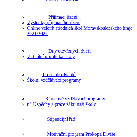
Přijímací řízení
Výsledky přijímacího řízení
Online veletrh středních škol Moravskoslezského kraje
2021/2022
Dny otevřených dveří
Virtuální prohlídka školy
Profil absolventů
Školní vzdělávací programy
Rámcové vzdělávací programy
Úspěchy a práce žáků naší školy
Stipendijní řád
Motivační program Prokopa Diviše