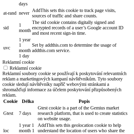
days
AddThis sets this cookie to track page visits,
at-rand
never
sources of traffic and share counts.
The sid cookie contains digitally signed and
1
sid
encrypted records of a user’s Google account ID
month
and most recent sign-in time.
1 year
1
Set by addthis.com to determine the usage of
uvc
month
addthis.com service.
1 day
Reklamní cookie
Reklamní cookie
Reklamní soubory cookie se používají k poskytování relevantních
reklam a marketingových kampaní návštěvníkům. Tyto soubory
cookie sledují návštěvníky napříč webovými stránkami a
shromažďují informace za účelem poskytování přizpůsobených
reklam.
Cookie
Délka
Popis
Gtest cookie is a part of the Gemius market
Gtest
7 days
research platform, that is used to create statistics
on website usage.
1 year 1
AddThis sets this geolocation cookie to help
loc
month 1
understand the location of users who share the