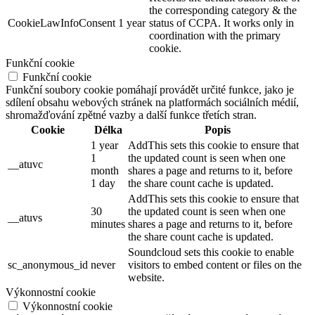
the corresponding category & the
CookieLawInfoConsent
1 year
status of CCPA. It works only in
coordination with the primary
cookie.
Funkční cookie
Funkční cookie
Funkční soubory cookie pomáhají provádět určité funkce, jako je
sdílení obsahu webových stránek na platformách sociálních médií,
shromažďování zpětné vazby a další funkce třetích stran.
Cookie
Délka
Popis
1 year
AddThis sets this cookie to ensure that
1
the updated count is seen when one
__atuvc
month
shares a page and returns to it, before
1 day
the share count cache is updated.
AddThis sets this cookie to ensure that
30
the updated count is seen when one
__atuvs
minutes
shares a page and returns to it, before
the share count cache is updated.
Soundcloud sets this cookie to enable
sc_anonymous_id
never
visitors to embed content or files on the
website.
Výkonnostní cookie
Výkonnostní cookie