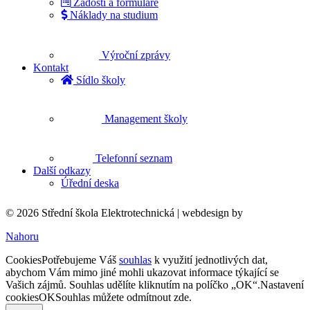
Žádosti a formuláře
Náklady na studium
Výroční zprávy
Kontakt
Sídlo školy
Management školy
Telefonní seznam
Další odkazy
Úřední deska
© 2026 Střední škola Elektrotechnická |
webdesign by
Nahoru
Cookies
Potřebujeme Váš
souhlas
k využití jednotlivých dat,
abychom Vám mimo jiné mohli ukazovat informace týkající se
Vašich zájmů. Souhlas udělíte kliknutím na políčko „OK“.
Nastavení
cookies
OK
Souhlas můžete odmítnout
zde
.