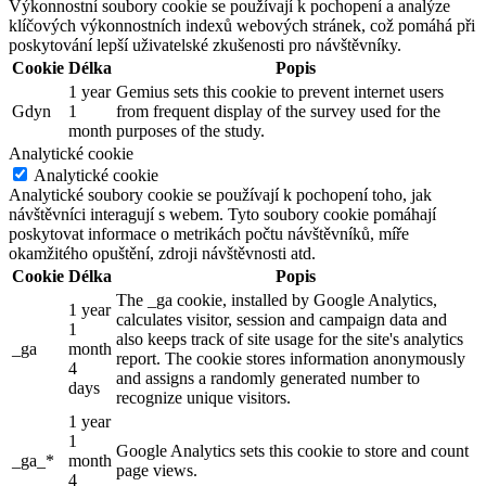
Výkonnostní soubory cookie se používají k pochopení a analýze
klíčových výkonnostních indexů webových stránek, což pomáhá při
poskytování lepší uživatelské zkušenosti pro návštěvníky.
Cookie
Délka
Popis
1 year
Gemius sets this cookie to prevent internet users
Gdyn
1
from frequent display of the survey used for the
month
purposes of the study.
Analytické cookie
Analytické cookie
Analytické soubory cookie se používají k pochopení toho, jak
návštěvníci interagují s webem. Tyto soubory cookie pomáhají
poskytovat informace o metrikách počtu návštěvníků, míře
okamžitého opuštění, zdroji návštěvnosti atd.
Cookie
Délka
Popis
The _ga cookie, installed by Google Analytics,
1 year
calculates visitor, session and campaign data and
1
also keeps track of site usage for the site's analytics
_ga
month
report. The cookie stores information anonymously
4
and assigns a randomly generated number to
days
recognize unique visitors.
1 year
1
Google Analytics sets this cookie to store and count
_ga_*
month
page views.
4