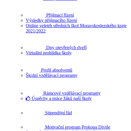
Přijímací řízení
Výsledky přijímacího řízení
Online veletrh středních škol Moravskoslezského kraje
2021/2022
Dny otevřených dveří
Virtuální prohlídka školy
Profil absolventů
Školní vzdělávací programy
Rámcové vzdělávací programy
Úspěchy a práce žáků naší školy
Stipendijní řád
Motivační program Prokopa Diviše