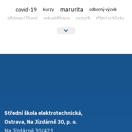
marurita
covid-19
kurzy
odborný výcvik
rozvrh
přijímací řízení
rekvalifikace
třídní schůzky
veřejné zakázky
Střední škola elektrotechnická,
Ostrava, Na Jízdárně 30, p. o.
Na Jízdárně 30/423