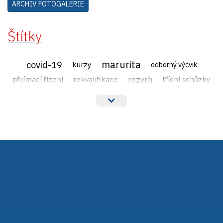
ARCHIV FOTOGALERIE
Štítky
marurita
covid-19
kurzy
odborný výcvik
rozvrh
přijímací řízení
rekvalifikace
třídní schůzky
veřejné zakázky