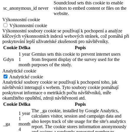
Soundcloud sets this cookie to enable
sc_anonymous_id
never
visitors to embed content or files on the
website.
Výkonnostní cookie
Výkonnostní cookie
Výkonnostní soubory cookie se používají k pochopení a analýze
klíčových výkonnostních indexů webových stránek, což pomáhá při
poskytování lepší uživatelské zkušenosti pro návštěvníky.
Cookie
Délka
Popis
1 year
Gemius sets this cookie to prevent internet users
Gdyn
1
from frequent display of the survey used for the
month
purposes of the study.
Analytické cookie
Analytické cookie
Analytické soubory cookie se používají k pochopení toho, jak
návštěvníci interagují s webem. Tyto soubory cookie pomáhají
poskytovat informace o metrikách počtu návštěvníků, míře
okamžitého opuštění, zdroji návštěvnosti atd.
Cookie
Délka
Popis
The _ga cookie, installed by Google Analytics,
1 year
calculates visitor, session and campaign data and
1
also keeps track of site usage for the site's analytics
_ga
month
report. The cookie stores information anonymously
4
and assigns a randomly generated number to