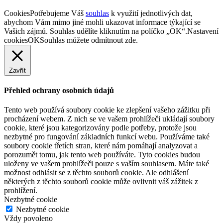
Cookies
Potřebujeme Váš
souhlas
k využití jednotlivých dat,
abychom Vám mimo jiné mohli ukazovat informace týkající se
Vašich zájmů. Souhlas udělíte kliknutím na políčko „OK“.
Nastavení
cookies
OK
Souhlas můžete odmítnout
zde
.
Zavřít
Přehled ochrany osobních údajů
Tento web používá soubory cookie ke zlepšení vašeho zážitku při
procházení webem. Z nich se ve vašem prohlížeči ukládají soubory
cookie, které jsou kategorizovány podle potřeby, protože jsou
nezbytné pro fungování základních funkcí webu. Používáme také
soubory cookie třetích stran, které nám pomáhají analyzovat a
porozumět tomu, jak tento web používáte. Tyto cookies budou
uloženy ve vašem prohlížeči pouze s vaším souhlasem. Máte také
možnost odhlásit se z těchto souborů cookie. Ale odhlášení
některých z těchto souborů cookie může ovlivnit váš zážitek z
prohlížení.
Nezbytné cookie
Nezbytné cookie
Vždy povoleno