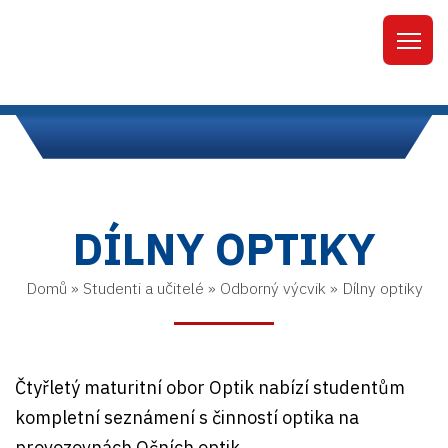
DÍLNY OPTIKY
Domů
»
Studenti a učitelé
»
Odborný výcvik
»
Dílny optiky
Čtyřletý maturitní obor Optik nabízí studentům
kompletní seznámení s činností optika na
provozovnách Očních optik.