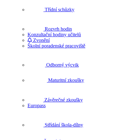
Třídní schůzky
Rozvrh hodin
Konzultační hodiny učitelů
Zvonění
Školní poradenské pracoviště
Odborný výcvik
Maturitní zkoušky
Závěrečné zkoušky
Europass
Střídání škola-dílny