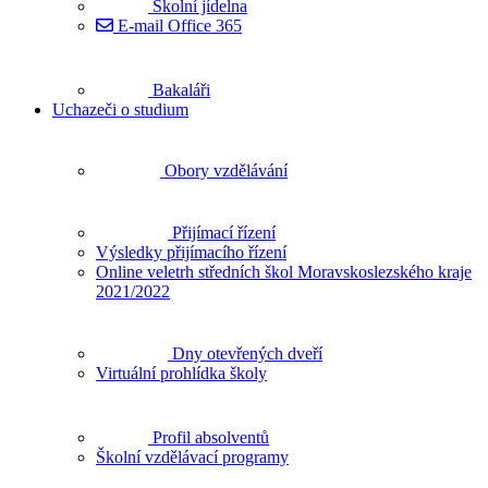
Školní jídelna
E-mail Office 365
Bakaláři
Uchazeči o studium
Obory vzdělávání
Přijímací řízení
Výsledky přijímacího řízení
Online veletrh středních škol Moravskoslezského kraje
2021/2022
Dny otevřených dveří
Virtuální prohlídka školy
Profil absolventů
Školní vzdělávací programy