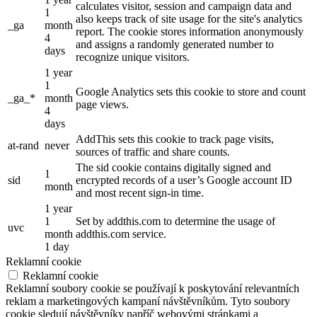
calculates visitor, session and campaign data and
1
also keeps track of site usage for the site's analytics
_ga
month
report. The cookie stores information anonymously
4
and assigns a randomly generated number to
days
recognize unique visitors.
1 year
1
Google Analytics sets this cookie to store and count
_ga_*
month
page views.
4
days
AddThis sets this cookie to track page visits,
at-rand
never
sources of traffic and share counts.
The sid cookie contains digitally signed and
1
sid
encrypted records of a user’s Google account ID
month
and most recent sign-in time.
1 year
1
Set by addthis.com to determine the usage of
uvc
month
addthis.com service.
1 day
Reklamní cookie
Reklamní cookie
Reklamní soubory cookie se používají k poskytování relevantních
reklam a marketingových kampaní návštěvníkům. Tyto soubory
cookie sledují návštěvníky napříč webovými stránkami a