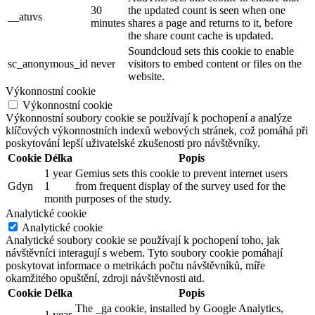
30
the updated count is seen when one
__atuvs
minutes
shares a page and returns to it, before
the share count cache is updated.
Soundcloud sets this cookie to enable
sc_anonymous_id
never
visitors to embed content or files on the
website.
Výkonnostní cookie
Výkonnostní cookie
Výkonnostní soubory cookie se používají k pochopení a analýze
klíčových výkonnostních indexů webových stránek, což pomáhá při
poskytování lepší uživatelské zkušenosti pro návštěvníky.
Cookie
Délka
Popis
1 year
Gemius sets this cookie to prevent internet users
Gdyn
1
from frequent display of the survey used for the
month
purposes of the study.
Analytické cookie
Analytické cookie
Analytické soubory cookie se používají k pochopení toho, jak
návštěvníci interagují s webem. Tyto soubory cookie pomáhají
poskytovat informace o metrikách počtu návštěvníků, míře
okamžitého opuštění, zdroji návštěvnosti atd.
Cookie
Délka
Popis
The _ga cookie, installed by Google Analytics,
1 year