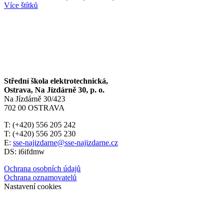
Více štítků
Střední škola elektrotechnická,
Ostrava, Na Jízdárně 30, p. o.
Na Jízdárně 30/423
702 00 OSTRAVA
T: (+420) 556 205 242
T: (+420) 556 205 230
E:
sse-najizdarne@sse-najizdarne.cz
DS: i6ifdmw
Ochrana osobních údajů
Ochrana oznamovatelů
Nastavení cookies