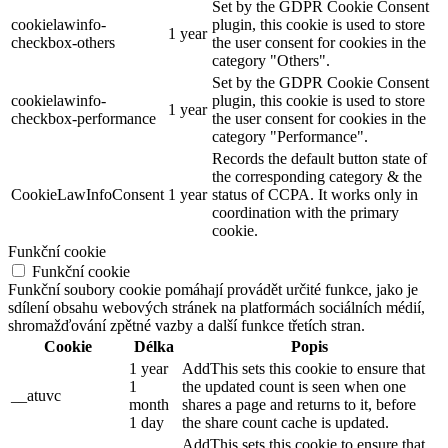
Set by the GDPR Cookie Consent
cookielawinfo-
plugin, this cookie is used to store
1 year
checkbox-others
the user consent for cookies in the
category "Others".
Set by the GDPR Cookie Consent
cookielawinfo-
plugin, this cookie is used to store
1 year
checkbox-performance
the user consent for cookies in the
category "Performance".
Records the default button state of
the corresponding category & the
CookieLawInfoConsent
1 year
status of CCPA. It works only in
coordination with the primary
cookie.
Funkční cookie
Funkční cookie
Funkční soubory cookie pomáhají provádět určité funkce, jako je
sdílení obsahu webových stránek na platformách sociálních médií,
shromažďování zpětné vazby a další funkce třetích stran.
Cookie
Délka
Popis
1 year
AddThis sets this cookie to ensure that
1
the updated count is seen when one
__atuvc
month
shares a page and returns to it, before
1 day
the share count cache is updated.
AddThis sets this cookie to ensure that