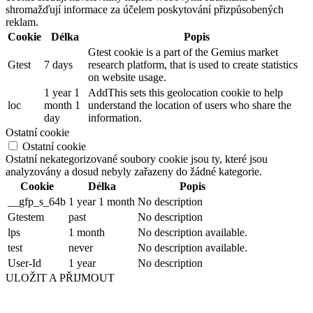
shromažďují informace za účelem poskytování přizpůsobených
reklam.
Cookie
Délka
Popis
Gtest cookie is a part of the Gemius market
Gtest
7 days
research platform, that is used to create statistics
on website usage.
1 year 1
AddThis sets this geolocation cookie to help
loc
month 1
understand the location of users who share the
day
information.
Ostatní cookie
Ostatní cookie
Ostatní nekategorizované soubory cookie jsou ty, které jsou
analyzovány a dosud nebyly zařazeny do žádné kategorie.
Cookie
Délka
Popis
__gfp_s_64b
1 year 1 month
No description
Gtestem
past
No description
lps
1 month
No description available.
test
never
No description available.
User-Id
1 year
No description
ULOŽIT A PŘIJMOUT