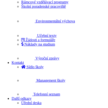
Rámcové vzdělávací programy
Školní poradenské pracoviště
Environmentální výchova
Učební texty
Žádosti a formuláře
Náklady na studium
Výroční zprávy
Kontakt
Sídlo školy
Management školy
Telefonní seznam
Další odkazy
Úřední deska