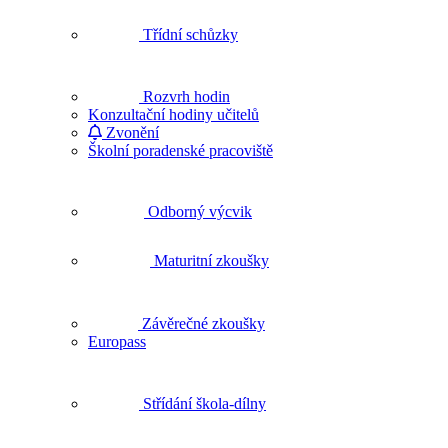
Třídní schůzky
Rozvrh hodin
Konzultační hodiny učitelů
Zvonění
Školní poradenské pracoviště
Odborný výcvik
Maturitní zkoušky
Závěrečné zkoušky
Europass
Střídání škola-dílny