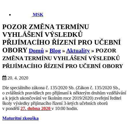
MSK
POZOR ZMĚNA TERMÍNU
VYHLÁŠENÍ VÝSLEDKŮ
PŘIJÍMACÍHO ŘÍZENÍ PRO UČEBNÍ
OBORY
Domů
»
Blog
»
Aktuality
»
POZOR
ZMĚNA TERMÍNU VYHLÁŠENÍ VÝSLEDKŮ
PŘIJÍMACÍHO ŘÍZENÍ PRO UČEBNÍ OBORY
20. 4. 2020
Dle speciálního zákona č. 135/2020 Sb. (Zákon č. 135/2020 Sb.,
o zvláštních pravidlech pro přijímaní k některým druhům vzdělávání
a k jejich ukončování ve školním roce 2019/2020) zveřejní ředitel
školy výsledky přijímacího řízení 3-letých učebních oborů
v pondělí
27. dubna 2020
v 10:00 hodin.
Maturitní zkouška