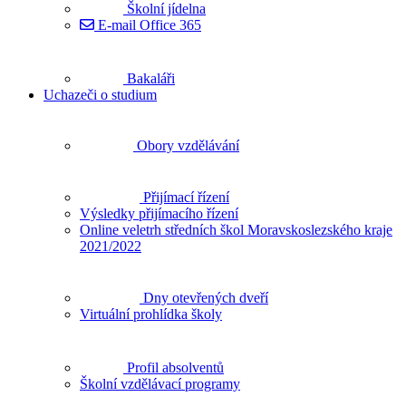
Školní jídelna
E-mail Office 365
Bakaláři
Uchazeči o studium
Obory vzdělávání
Přijímací řízení
Výsledky přijímacího řízení
Online veletrh středních škol Moravskoslezského kraje
2021/2022
Dny otevřených dveří
Virtuální prohlídka školy
Profil absolventů
Školní vzdělávací programy