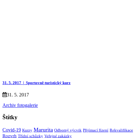
31. 5. 2017 |
Sportovně-turistický kurz
31. 5. 2017
Archiv fotogalerie
Štítky
Marurita
Covid-19
Kurzy
Přijímací řízení
Rekvalifikace
Odborný výcvik
Rozvrh
Třídní schůzky
Veřejné zakázky