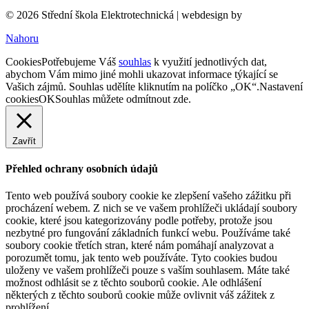
© 2026 Střední škola Elektrotechnická |
webdesign by
Nahoru
Cookies
Potřebujeme Váš
souhlas
k využití jednotlivých dat,
abychom Vám mimo jiné mohli ukazovat informace týkající se
Vašich zájmů. Souhlas udělíte kliknutím na políčko „OK“.
Nastavení
cookies
OK
Souhlas můžete odmítnout
zde
.
Zavřít
Přehled ochrany osobních údajů
Tento web používá soubory cookie ke zlepšení vašeho zážitku při
procházení webem. Z nich se ve vašem prohlížeči ukládají soubory
cookie, které jsou kategorizovány podle potřeby, protože jsou
nezbytné pro fungování základních funkcí webu. Používáme také
soubory cookie třetích stran, které nám pomáhají analyzovat a
porozumět tomu, jak tento web používáte. Tyto cookies budou
uloženy ve vašem prohlížeči pouze s vaším souhlasem. Máte také
možnost odhlásit se z těchto souborů cookie. Ale odhlášení
některých z těchto souborů cookie může ovlivnit váš zážitek z
prohlížení.