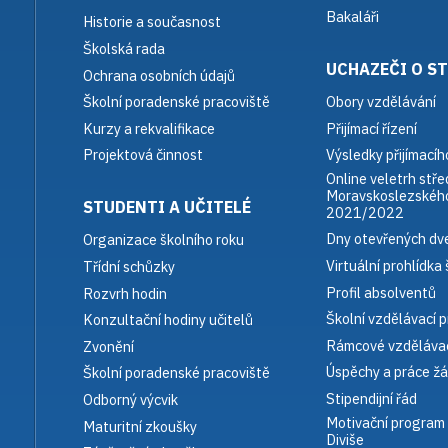
Bakaláři
Historie a současnost
Školská rada
UCHAZEČI O S
Ochrana osobních údajů
Obory vzdělávání
Školní poradenské pracoviště
Přijímací řízení
Kurzy a rekvalifikace
Výsledky přijímacího
Projektová činnost
Online veletrh stře
Moravskoslezského
STUDENTI A UČITELÉ
2021/2022
Dny otevřených dve
Organizace školního roku
Virtuální prohlídka 
Třídní schůzky
Profil absolventů
Rozvrh hodin
Školní vzdělávací 
Konzultační hodiny učitelů
Rámcové vzdělávac
Zvonění
Úspěchy a práce žá
Školní poradenské pracoviště
Stipendijní řád
Odborný výcvik
Motivační program
Maturitní zkoušky
Diviše