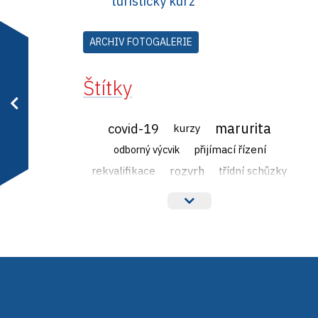
turistický kurz
ARCHIV FOTOGALERIE
Štítky
marurita
covid-19
kurzy
přijímací řízení
odborný výcvik
rozvrh
rekvalifikace
třídní schůzky
veřejné zakázky