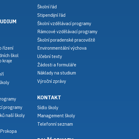
Školní řád
Stipendijní řád
TUDIUM
Školní vzdělávací programy
Rámcové vzdělávací programy
Školní poradenské pracoviště
 řízení
Environmentální výchova
dních škol
Učební texty
 kraje
Žádosti a formuláře
Náklady na studium
ří
Výroční zprávy
školy
KONTAKT
programy
í programy
Sídlo školy
ků naší školy
Management školy
Telefonní seznam
 Prokopa