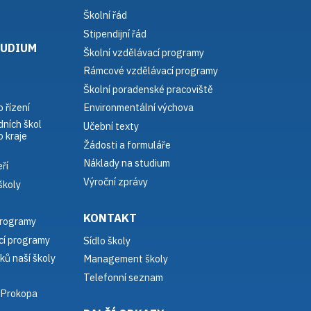
Školní řád
Stipendijní řád
TUDIUM
Školní vzdělávací programy
Rámcové vzdělávací programy
Školní poradenské pracoviště
 řízení
Environmentální výchova
dních škol
Učební texty
 kraje
Žádosti a formuláře
Náklady na studium
ří
Výroční zprávy
školy
KONTAKT
programy
í programy
Sídlo školy
ků naší školy
Management školy
Telefonní seznam
 Prokopa