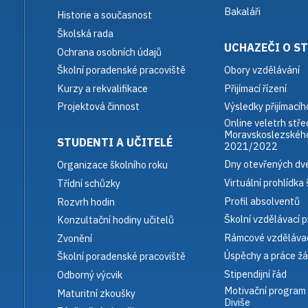
Bakaláři
Historie a současnost
Školská rada
UCHAZEČI O S
Ochrana osobních údajů
Obory vzdělávání
Školní poradenské pracoviště
Přijímací řízení
Kurzy a rekvalifikace
Výsledky přijímacího
Projektová činnost
Online veletrh stře
Moravskoslezského
STUDENTI A UČITELÉ
2021/2022
Dny otevřených dve
Organizace školního roku
Virtuální prohlídka 
Třídní schůzky
Profil absolventů
Rozvrh hodin
Školní vzdělávací 
Konzultační hodiny učitelů
Rámcové vzdělávac
Zvonění
Úspěchy a práce žá
Školní poradenské pracoviště
Stipendijní řád
Odborný výcvik
Motivační program
Maturitní zkoušky
Diviše