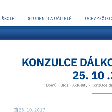
O ŠKOLE
STUDENTI A UČITELÉ
UCHAZEČI O
KONZULCE DÁLK
25. 10 
Domů
»
Blog
»
Aktuality
»
Konzulce d
23. 10. 2017