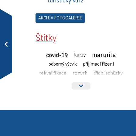
turistický kurz
ARCHIV FOTOGALERIE
Štítky
marurita
covid-19
kurzy
přijímací řízení
odborný výcvik
rozvrh
rekvalifikace
třídní schůzky
veřejné zakázky